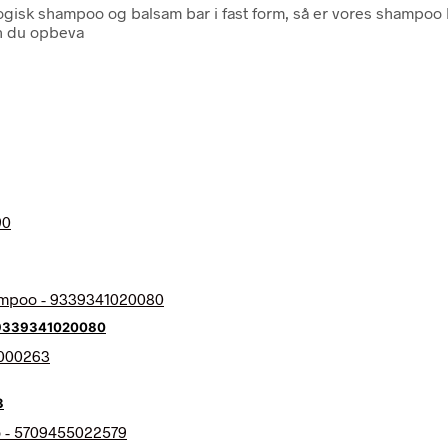
ogisk shampoo og balsam bar i fast form, så er vores shampoo b
an du opbeva
– 9339341020080
3