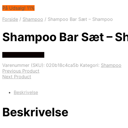
På Udsalg! 11%
Forside
/
Shampoo
/
Shampoo Bar Sæt – Shampoo
Shampoo Bar Sæt – 
På Udsalg hos Elou
Varenummer (SKU):
020b18c4ca5b
Kategori:
Shampoo
Previous Product
Next Product
Beskrivelse
Beskrivelse