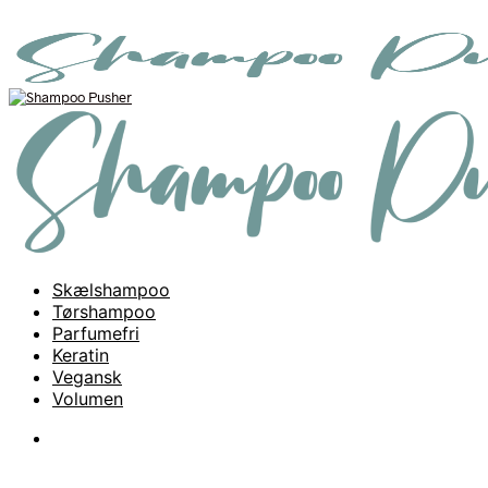
Skælshampoo
Tørshampoo
Parfumefri
Keratin
Vegansk
Volumen