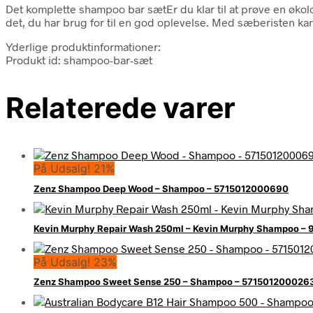
Det komplette shampoo bar sætEr du klar til at prøve en økol
det, du har brug for til en god oplevelse. Med sæberisten k
Yderlige produktinformationer:
Produkt id: shampoo-bar-sæt
Relaterede varer
På Udsalg! 21%
Zenz Shampoo Deep Wood – Shampoo – 5715012000690
Kevin Murphy Repair Wash 250ml – Kevin Murphy Shampoo 
På Udsalg! 23%
Zenz Shampoo Sweet Sense 250 – Shampoo – 571501200026