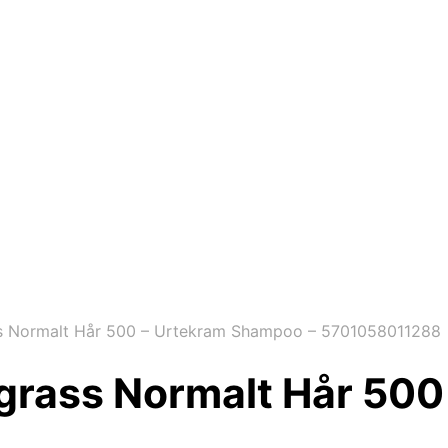
 Normalt Hår 500 – Urtekram Shampoo – 5701058011288
rass Normalt Hår 500