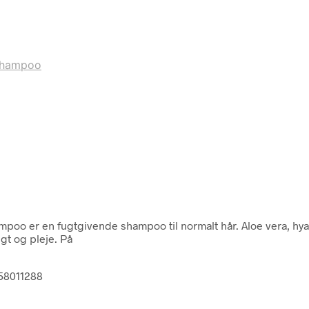
Shampoo
oo er en fugtgivende shampoo til normalt hår. Aloe vera, hya
gt og pleje. På
058011288