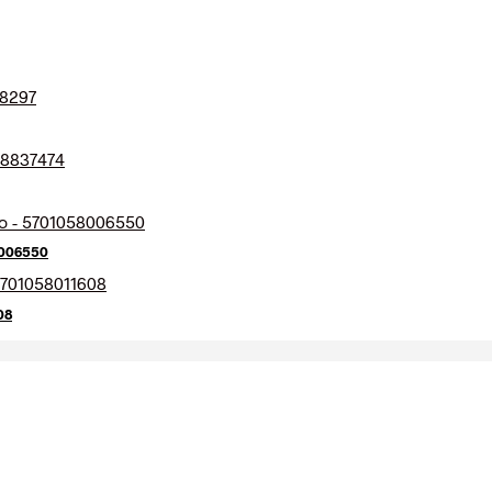
8006550
08