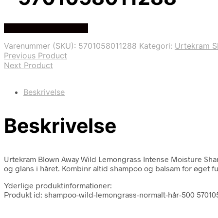
Køb hos Duft Og Natur
Varenummer (SKU):
5701058011288
Kategori:
Urtekram 
Previous Product
Next Product
Beskrivelse
Beskrivelse
Urtekram Blown Away Wild Lemongrass Intense Moisture Shamp
og glans i håret. Kombinr altid shampoo og balsam for øget fu
Yderlige produktinformationer:
Produkt id: shampoo-wild-lemongrass-normalt-hår-500 5701