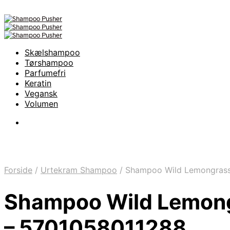
Skælshampoo
Tørshampoo
Parfumefri
Keratin
Vegansk
Volumen
Forside
/
Urtekram Shampoo
/
Shampoo Wild Lemongrass
Shampoo Wild Lemong
– 5701058011288