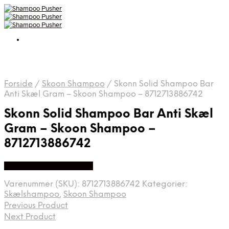
Forside
/
Skoon Shampoo
/
Skonn Solid Shampoo Bar
Anti Skæl Gram – Skoon Shampoo – 8712713886742
Skonn Solid Shampoo Bar Anti Skæl
Gram – Skoon Shampoo –
8712713886742
Køb hos Duft Og Natur
Varenummer (SKU):
8712713886742
Kategorier:
Skælshampoo
,
Skoon Shampoo
Previous Product
Next Product