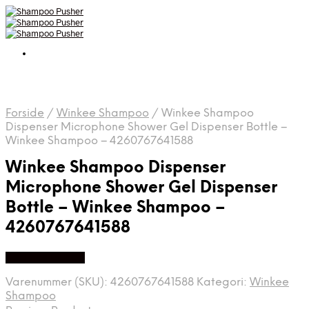
Forside
/
Winkee Shampoo
/
Winkee Shampoo
Dispenser Microphone Shower Gel Dispenser Bottle –
Winkee Shampoo – 4260767641588
Winkee Shampoo Dispenser
Microphone Shower Gel Dispenser
Bottle – Winkee Shampoo –
4260767641588
Køb hos Gucca
Varenummer (SKU):
4260767641588
Kategori:
Winkee
Shampoo