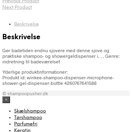
Previous Product
Next Product
Beskrivelse
Beskrivelse
Gør badetiden endnu sjovere med denne sjove og
praktiske shampoo- og showergeldispenser i. . . Genre:
indretning til badeværelset
Yderlige produktinformationer:
Produkt id: winkee-shampoo-dispenser-microphone-
shower-gel-dispenser-bottle 4260767641588
© shampoopusher.dk
×
Skælshampoo
Tørshampoo
Parfumefri
Keratin